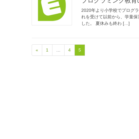
プログラミング教
2020年より小学校でプログ
れを受けて以前から、学童保育E
した。 夏休みも終わ […]
«
1
…
4
5