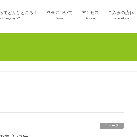
 Jr.ってどんなところ？
料金について
アクセス
ご入会の流れ
is EverydayJr?
Price
Access
ServiceFlow
ニュース